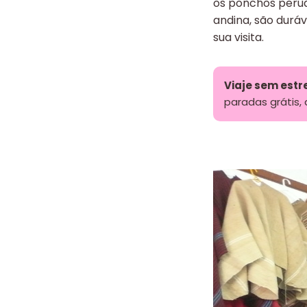
os ponchos perua
andina, são duráv
sua visita.
Viaje sem estr
paradas grátis,