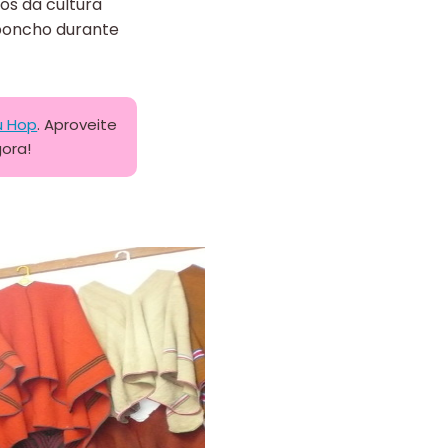
os da cultura
 poncho durante
u Hop
. Aproveite
gora!