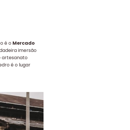
o é o
Mercado
rdadeira imersão
é artesanato
edro é o lugar