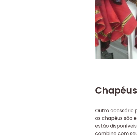
Chapéu
Outro acessório 
os chapéus são e
estão disponívei
combine com seu