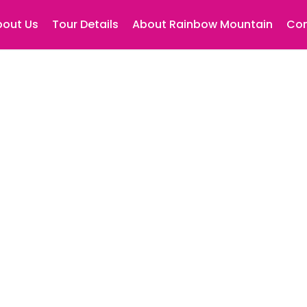
bout Us
Tour Details
About Rainbow Mountain
Con