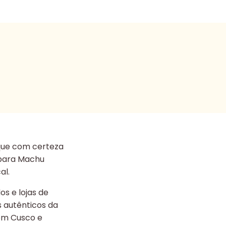
que com certeza
a para Machu
al.
s e lojas de
s autênticos da
 em Cusco e